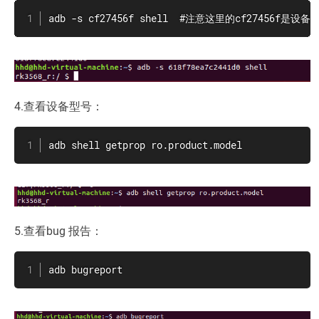
adb -s cf27456f shell  #注意这里的cf27456f
4.查看设备型号：
adb shell getprop ro.product.model
5.查看bug 报告：
adb bugreport