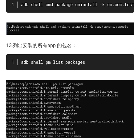
adb shell cmd package uninstall -k cn.com.test.
13.列出安装的所有app 的包名：
adb shell pm list packages