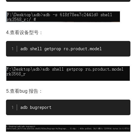
4.查看设备型号：
adb shell getprop ro.product.model
5.查看bug 报告：
adb bugreport