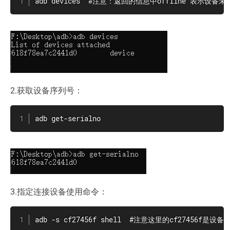
adb devices  #注意：返回的信息中offline 表示设
2.获取设备序列号：
adb get-serialno
3.指定连接设备使用命令：
adb -s cf27456f shell  #注意这里的cf27456f