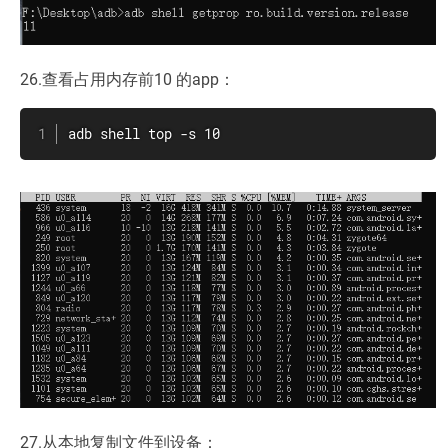
26.查看占用内存前10 的app：
adb shell top -s 10
27.从本地复制文件到设备：