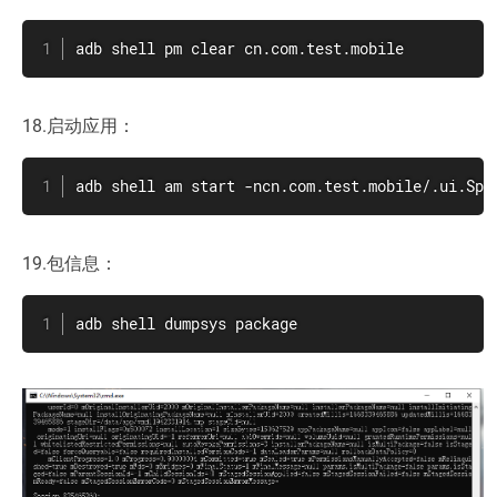
adb shell pm clear cn.com.test.mobile
18.启动应用：
adb shell am start -ncn.com.test.mobile/.ui.Spl
19.包信息：
adb shell dumpsys package