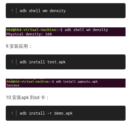
adb shell wm density
9.安装应用：
adb install test.apk
10.安装apk 到sd 卡：
adb install -r demo.apk