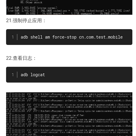
21.强制停止应用：
adb shell am force-stop cn.com.test.mobile
22.查看日志：
adb logcat