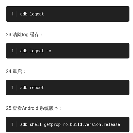
adb logcat
23.清除log 缓存：
adb logcat -c
24.重启：
adb reboot
25.查看Android 系统版本：
adb shell getprop ro.build.version.release