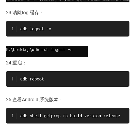
23.清除log 缓存：
adb logcat -c
24.重启：
adb reboot
25.查看Android 系统版本：
adb shell getprop ro.build.version.release