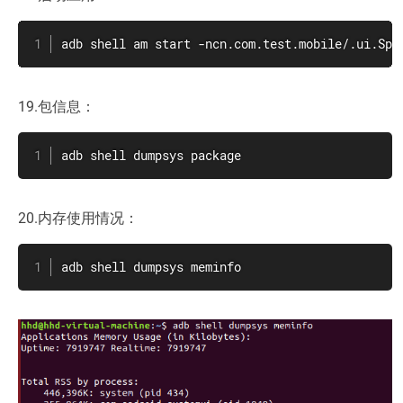
adb shell am start -ncn.com.test.mobile/.ui.Spl
19.包信息：
adb shell dumpsys package
20.内存使用情况：
adb shell dumpsys meminfo