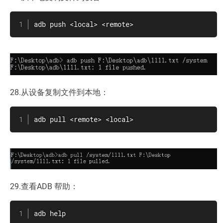
adb push <local> <remote>
28.从设备复制文件到本地：
adb pull <remote> <local>
29.查看ADB 帮助：
adb help